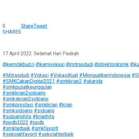
0
Share
Tweet
SHARES
17 April 2022. Selamat Hari Paskah
@kemdikbud.ri
@kamivokasi
@mitrasdudi
@direktoratsmk
@ku
#Mitrasdudi
#Vokasi
#VokasiKuat
#MenguatkanIndonesia
#S
#SMKCakapDigital2021
#smkkrian2
#skarida
#smkpusatkeunggulan
#smkkrian2sidoarjo
#smkskrian2sidoarjo
#smkprestasi
#smkkrian
#krian
#smksidoarjo
#sidoarjo
#sidoarjohits
#krianhits
#ppdb2022
#ppdb
#smkterbaik
#smkfavorit
#sekolahfavorit
#sekolahterbaik