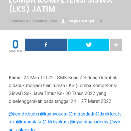
LOMBA KOMPETENSI SISWA
(LKS) JATIM
Posted On 24 Maret 2022
Bagas Wahyu
0
0
SHARES
Kamis, 24 Maret 2022 . SMK Krian 2 Sidoarjo kembali
didapuk menjadi tuan rumah LKS (Lomba Kompetensi
Siswa) Se- Jawa Timur Ke- 30 Tahun 2022 yang
diselenggarakan pada tanggal 24 – 27 Maret 2022.
@kemdikbud.ri
@kamivokasi
@mitrasdudi
@direktorats
mk
@kursuskita
@diktivokasi
@dyandraacademy
@wik
an_sakarinto