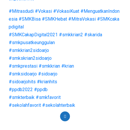
#Mitrasdudi
#Vokasi
#VokasiKuat
#MenguatkanIndon
esia
#SMKBisa
#SMKHebat
#MitraVokasi
#SMKcaka
pdigital
#SMKCakapDigital2021
#smkkrian2
#skarida
#smkpusatkeunggulan
#smkkrian2sidoarjo
#smkskrian2sidoarjo
#smkprestasi
#smkkrian
#krian
#smksidoarjo
#sidoarjo
#sidoarjohits
#krianhits
#ppdb2022
#ppdb
#smkterbaik
#smkfavorit
#sekolahfavorit
#sekolahterbaik