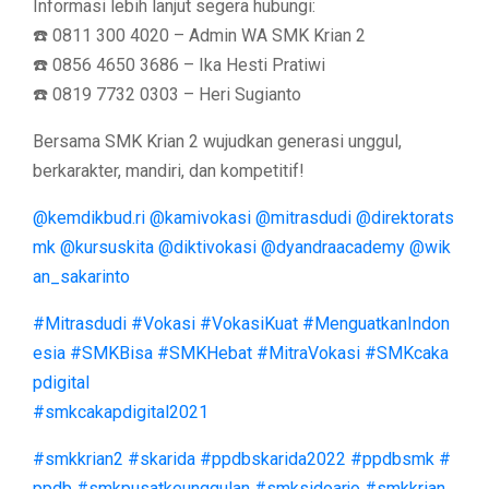
Informasi lebih lanjut segera hubungi:
☎️ 0811 300 4020 – Admin WA SMK Krian 2
☎️ 0856 4650 3686 – Ika Hesti Pratiwi
☎️ 0819 7732 0303 – Heri Sugianto
Bersama SMK Krian 2 wujudkan generasi unggul,
berkarakter, mandiri, dan kompetitif!
@kemdikbud.ri
@kamivokasi
@mitrasdudi
@direktorats
mk
@kursuskita
@diktivokasi
@dyandraacademy
@wik
an_sakarinto
#Mitrasdudi
#Vokasi
#VokasiKuat
#MenguatkanIndon
esia
#SMKBisa
#SMKHebat
#MitraVokasi
#SMKcaka
pdigital
#smkcakapdigital2021
#smkkrian2
#skarida
#ppdbskarida2022
#ppdbsmk
#
ppdb
#smkpusatkeunggulan
#smksidoarjo
#smkkrian