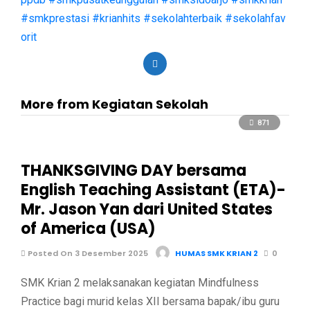
#smkprestasi
#krianhits
#sekolahterbaik
#sekolahfav
orit
More from Kegiatan Sekolah
871
THANKSGIVING DAY bersama
English Teaching Assistant (ETA)-
Mr. Jason Yan dari United States
of America (USA)
Posted On 3 Desember 2025
HUMAS SMK KRIAN 2
0
SMK Krian 2 melaksanakan kegiatan Mindfulness
Practice bagi murid kelas XII bersama bapak/ibu guru