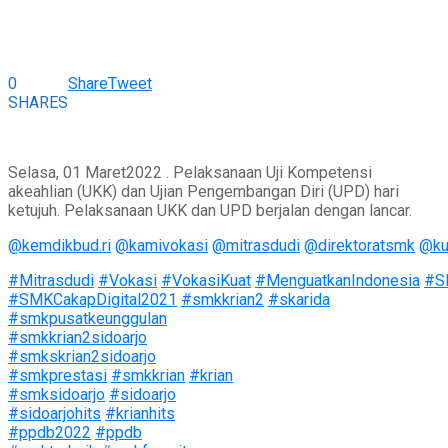
0
Share
Tweet
SHARES
Selasa, 01 Maret2022 . Pelaksanaan Uji Kompetensi
akeahlian (UKK) dan Ujian Pengembangan Diri (UPD) hari
ketujuh. Pelaksanaan UKK dan UPD berjalan dengan lancar.
@kemdikbud.ri
@kamivokasi
@mitrasdudi
@direktoratsmk
@ku
#Mitrasdudi
#Vokasi
#VokasiKuat
#MenguatkanIndonesia
#S
#SMKCakapDigital2021
#smkkrian2
#skarida
#smkpusatkeunggulan
#smkkrian2sidoarjo
#smkskrian2sidoarjo
#smkprestasi
#smkkrian
#krian
#smksidoarjo
#sidoarjo
#sidoarjohits
#krianhits
#ppdb2022
#ppdb