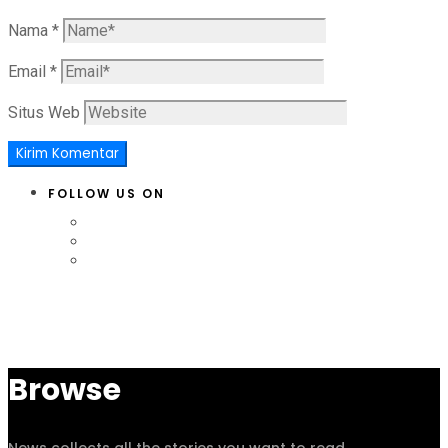
Nama
*
Email
*
Situs Web
FOLLOW US ON
Browse
News collects all the stories you want to read