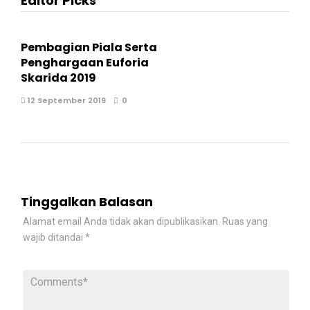
Editor Picks
Pembagian Piala Serta
Penghargaan Euforia
Skarida 2019
12 September 2019
0
Tinggalkan Balasan
Alamat email Anda tidak akan dipublikasikan.
Ruas yang
wajib ditandai
*