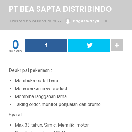
PT BEA SAPTA DISTRIBINDO
Posted On 24 Februari 2022
Bagas Wahyu
0
0
SHARES
Deskripsi pekerjaan :
Membuka outlet baru
Menawarkan new product
Membina langganan lama
Taking order, monitor penjualan dan promo
Syarat :
Max 33 tahun, Sim c, Memiliki motor