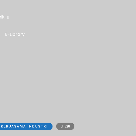
ik
E-Library
KERJASAMA INDUSTRI
528