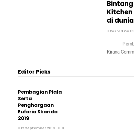
Bintang
Kitchen
di dunia
Posted On 13
Pembekalan 
Kirana Comm
Editor Picks
Pembagian Piala
Serta
Penghargaan
Euforia Skarida
2019
12 September 2019
0