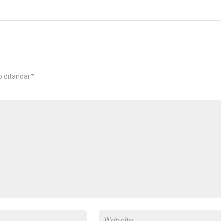
b ditandai
*