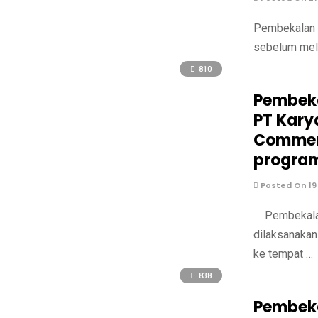
Pembekalan P
sebelum mela
810
Pembeka
PT Kary
Commerc
program
Posted On 19
Pembekalan 
dilaksanakan
ke tempat …
838
Pembeka