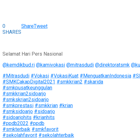
0
Share
Tweet
SHARES
Selamat Hari Pers Nasional
@kemdikbud.ri
@kamivokasi
@mitrasdudi
@direktoratsmk
@ku
#Mitrasdudi
#Vokasi
#VokasiKuat
#MenguatkanIndonesia
#S
#SMKCakapDigital2021
#smkkrian2
#skarida
#smkpusatkeunggulan
#smkkrian2sidoarjo
#smkskrian2sidoarjo
#smkprestasi
#smkkrian
#krian
#smksidoarjo
#sidoarjo
#sidoarjohits
#krianhits
#ppdb2022
#ppdb
#smkterbaik
#smkfavorit
#sekolahfavorit
#sekolahterbaik