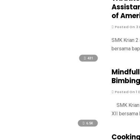
Assista
of Amer
Posted On 3
SMK Krian 2 
bersama bapa
431
Mindful
Bimbing
Posted On 1 
SMK Krian 2
XII bersama 
6.5K
Cooking