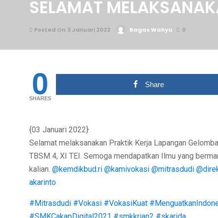
SELAMAT MELAKSANAKA
Posted On 3 Januari 2022
Bagas Wahyu
0
0
Share
SHARES
{03 Januari 2022}
Selamat melaksanakan Praktik Kerja Lapangan Gelomban
TBSM 4, XI TEI. Semoga mendapatkan Ilmu yang berman
kalian.
@kemdikbud.ri
@kamivokasi
@mitrasdudi
@dire
akarinto
#Mitrasdudi
#Vokasi
#VokasiKuat
#MenguatkanIndone
#SMKCakapDigital2021
#smkkrian2
#skarida