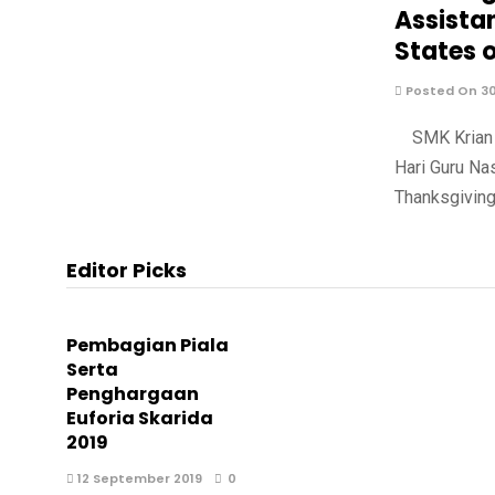
Assistan
States 
Posted On 3
SMK Krian 2
Hari Guru Na
Thanksgiving
Editor Picks
Pembagian Piala
Serta
Penghargaan
Euforia Skarida
2019
12 September 2019
0