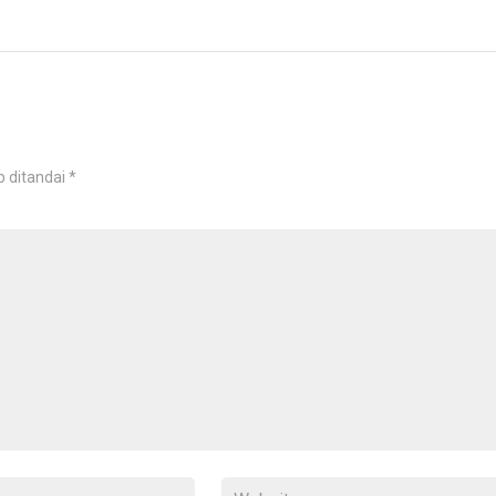
b ditandai
*