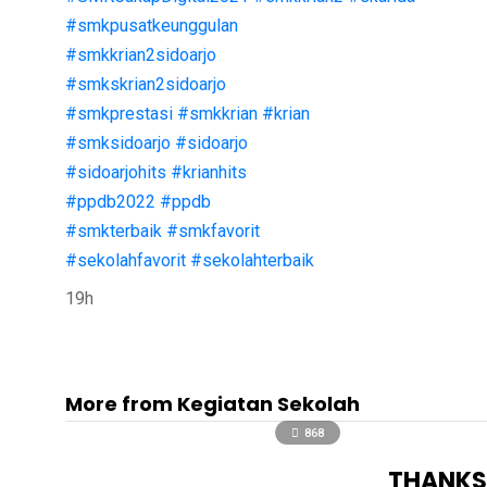
#smkpusatkeunggulan
#smkkrian2sidoarjo
#smkskrian2sidoarjo
#smkprestasi
#smkkrian
#krian
#smksidoarjo
#sidoarjo
#sidoarjohits
#krianhits
#ppdb2022
#ppdb
#smkterbaik
#smkfavorit
#sekolahfavorit
#sekolahterbaik
19h
More from Kegiatan Sekolah
868
THANKSG