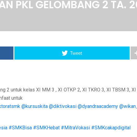
N PKL GELOMBANG 2 TA. 2
Tweet
g 2 untuk kelas XI MM 3 , XI OTKP 2, XI TKRO 3, XI TBSM 3, XI
faat untuk
ktoratsmk
@kursuskita
@diktivokasi
@dyandraacademy
@wikan
sia
#SMKBisa
#SMKHebat
#MitraVokasi
#SMKcakapdigital