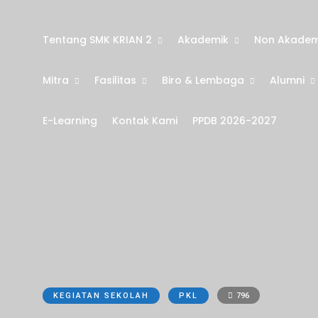
Tentang SMK KRIAN 2
Akademik
Non Akadem
Mitra
Fasilitas
Biro & Lembaga
Alumni
E-Learning
Kontak Kami
PPDB 2026-2027
KEGIATAN SEKOLAH
PKL
796