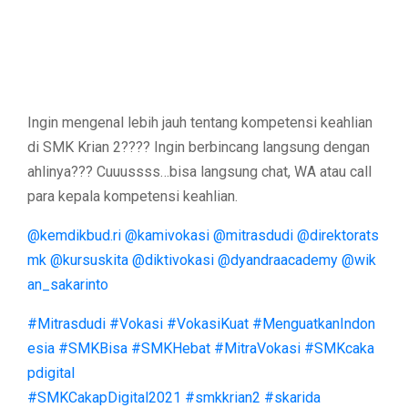
Ingin mengenal lebih jauh tentang kompetensi keahlian
di SMK Krian 2???? Ingin berbincang langsung dengan
ahlinya??? Cuuussss…bisa langsung chat, WA atau call
para kepala kompetensi keahlian.
@kemdikbud.ri
@kamivokasi
@mitrasdudi
@direktorats
mk
@kursuskita
@diktivokasi
@dyandraacademy
@wik
an_sakarinto
#Mitrasdudi
#Vokasi
#VokasiKuat
#MenguatkanIndon
esia
#SMKBisa
#SMKHebat
#MitraVokasi
#SMKcaka
pdigital
#SMKCakapDigital2021
#smkkrian2
#skarida