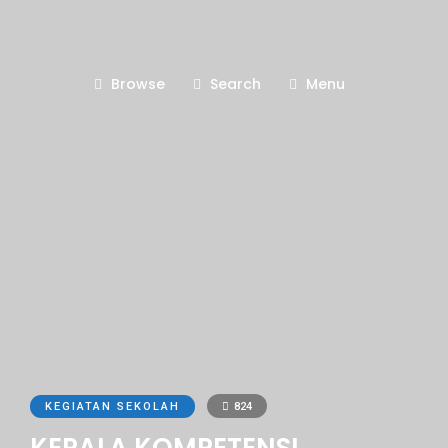
Browse
Search
Menu
KEGIATAN SEKOLAH
824