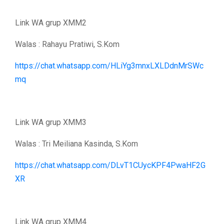
Link WA grup XMM2
Walas : Rahayu Pratiwi, S.Kom
https://chat.whatsapp.com/HLiYg3mnxLXLDdnMrSWc
mq
Link WA grup XMM3
Walas : Tri Meiliana Kasinda, S.Kom
https://chat.whatsapp.com/DLvT1CUycKPF4PwaHF2G
XR
Link WA grup XMM4