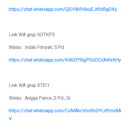
https://chat.whatsapp.com/GjSY4hfHlxuEJltfdRgOXy
Link WA grup XOTKP3
Walas : Indah Fitriyah, S.Pd
https://chat.whatsapp.com/K46EP9lgPSoDCrlA4lxKHy
Link WA grup XTEI1
Walas : Angga Panca ,S.Pd., Gr
https://chat.whatsapp.com/CsMAkcVno0nDYLdYrnx8A
V