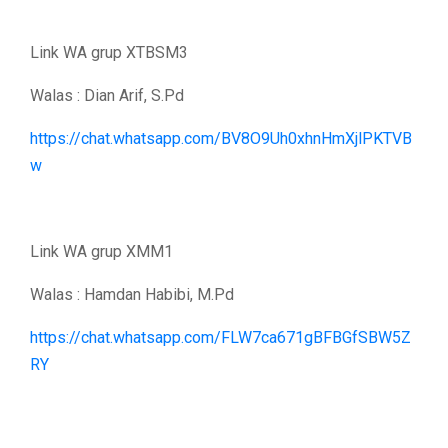
Link WA grup XTBSM3
Walas : Dian Arif, S.Pd
https://chat.whatsapp.com/BV8O9Uh0xhnHmXjlPKTVB
w
Link WA grup XMM1
Walas : Hamdan Habibi, M.Pd
https://chat.whatsapp.com/FLW7ca671gBFBGfSBW5Z
RY