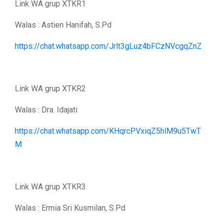
Link WA grup XTKR1
Walas : Astien Hanifah, S.Pd
https://chat.whatsapp.com/Jrlt3gLuz4bFCzNVcgqZnZ
Link WA grup XTKR2
Walas : Dra. Idajati
https://chat.whatsapp.com/KHqrcPVxiqZ5hlM9u5TwT
M
Link WA grup XTKR3
Walas : Ermia Sri Kusmilan, S.Pd