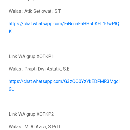
Walas : Atik Setiowati, S.T
https://chat.whatsapp.com/EiNcnnEhHH50KFL1GwPlQ
K
Link WA grup XOTKP1
Walas : Prapti Dwi Astutik, S.E
https://chat.whatsapp.com/G3zQQ0YzYkEDFMR3Mgcl
GU
Link WA grup XOTKP2
Walas : M. Al Azizi, S.Pd I