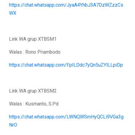
https://chat.whatsapp.com/JyaA4YhbJ3A7DzWZzzCs
WX
Link WA grup XTBSM1
Walas : Rono Priambodo
https://chat.whatsapp.com/FpILDdc7yQn5uZYlLLpiDp
Link WA grup XTBSM2
Walas : Kusmanto, S.Pd
https://chat.whatsapp.com/LWNQWSmHyQCLi9VGa3g
NrO