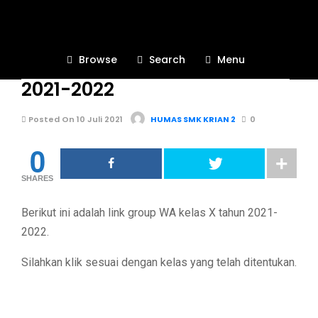
MPLS VIRTUAL 2021-2022
2.7K
Browse
Search
Menu
Link WA Group kelas X tahun
2021-2022
Posted On 10 Juli 2021
HUMAS SMK KRIAN 2
0
0
SHARES
Berikut ini adalah link group WA kelas X tahun 2021-
2022.
Silahkan klik sesuai dengan kelas yang telah ditentukan.