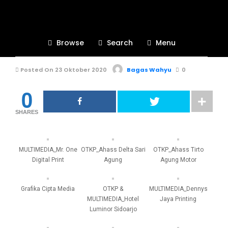
PKL
710
Browse
Search
Menu
GALERI PKL
Posted On 23 Oktober 2020
Bagas Wahyu
0
0
SHARES
MULTIMEDIA_Mr. One
OTKP_Ahass Delta Sari
OTKP_Ahass Tirto
Digital Print
Agung
Agung Motor
Grafika Cipta Media
OTKP &
MULTIMEDIA_Dennys
MULTIMEDIA_Hotel
Jaya Printing
Luminor Sidoarjo