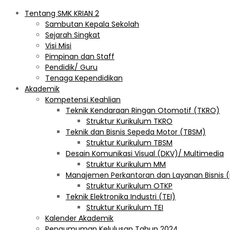
Tentang SMK KRIAN 2
Sambutan Kepala Sekolah
Sejarah Singkat
Visi Misi
Pimpinan dan Staff
Pendidik/ Guru
Tenaga Kependidikan
Akademik
Kompetensi Keahlian
Teknik Kendaraan Ringan Otomotif (TKRO)
Struktur Kurikulum TKRO
Teknik dan Bisnis Sepeda Motor (TBSM)
Struktur Kurikulum TBSM
Desain Komunikasi Visual (DKV)/ Multimedia
Struktur Kurikulum MM
Manajemen Perkantoran dan Layanan Bisnis 
Struktur Kurikulum OTKP
Teknik Elektronika Industri (TEI)
Struktur Kurikulum TEI
Kalender Akademik
Pengumuman Kelulusan Tahun 2024