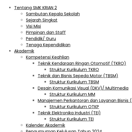
Tentang SMK KRIAN 2
Sambutan Kepala Sekolah
Sejarah Singkat
Visi Misi
Pimpinan dan Staff
Pendidik/ Guru
Tenaga Kependidikan
Akademik
Kompetensi Keahlian
Teknik Kendaraan Ringan Otomotif (TKRO)
Struktur Kurikulum TKRO
Teknik dan Bisnis Sepeda Motor (TBSM)
Struktur Kurikulum TBSM
Desain Komunikasi Visual (DKV)/ Multimedia
Struktur Kurikulum MM
Manajemen Perkantoran dan Layanan Bisnis 
Struktur Kurikulum OTKP
Teknik Elektronika Industri (TEI)
Struktur Kurikulum TEI
Kalender Akademik
Pengumuman Kelulusan Tahun 2024