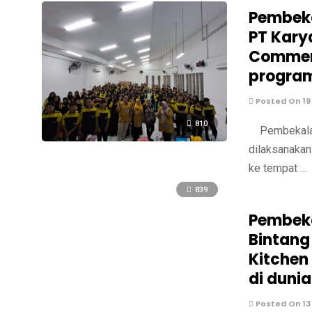
Pembeka
PT Kary
Commerc
program
Posted On 19
810
Pembekalan 
dilaksanakan
ke tempat …
839
Pembeka
Bintang
Kitchen
di dunia
Posted On 13