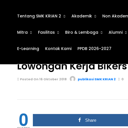
Tentang SMK KRIAN 2
Akademik
Non Akadem
Mitra
Fasilitas
Biro & Lembaga
Alumni
E-Learning
Kontak Kami
PPDB 2026-2027
BURSA KERJA KHUSUS
931
Lowongan Kerja Bikers
Posted On 16 Oktober 2018
publikasi SMK KRIAN 2
0
0
Share