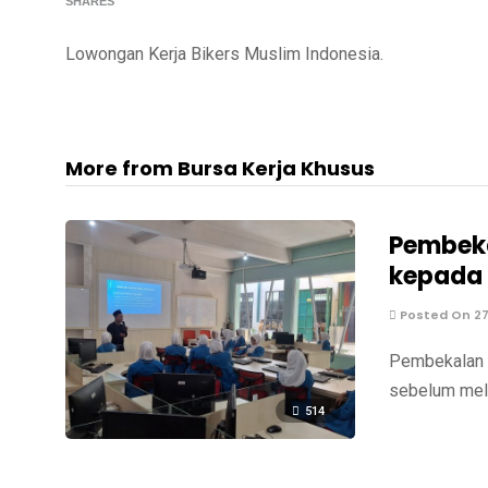
SHARES
Lowongan Kerja Bikers Muslim Indonesia.
More from Bursa Kerja Khusus
Pembeka
kepada 
Posted On 27 
Pembekalan P
sebelum mela
514