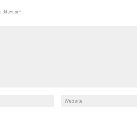
b ditandai
*