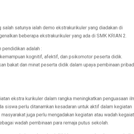
alah satunya ialah demo ekstrakurikuler yang diadakan di
genalkan beberapa ekstrakurikuler yang ada di SMK KRIAN 2.
 pendidikan adalah :
emampuan kognitif, afektif, dan psikomotor peserta didik.
n bakat dan minat peserta didik dalam upaya pembinaan pribad
atan ekstra kurikuler dalam rangka meningkatkan penguasaan il
da siswa perlu ditanamkan kesadaran untuk aktif dalam kegiatan
dan masyarakat juga perlu mengadakan kegiatan atau wadah kegaia
ebagai wadah pembinaan para remaja putus sekolah.