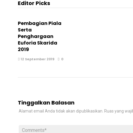
Editor Picks
Pembagian Piala
Serta
Penghargaan
Euforia Skarida
2019
12 September 2019
0
Tinggalkan Balasan
Alamat email Anda tidak akan dipublikasikan.
Ruas yang waji