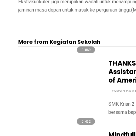
Ekstrakurikuler juga merupakan wadah untuk menampung
jaminan masa depan untuk masuk ke perguruan tinggi.(M
More from Kegiatan Sekolah
869
THANKSG
Assista
of Amer
Posted On 3
SMK Krian 2 
bersama bapa
432
Mindful