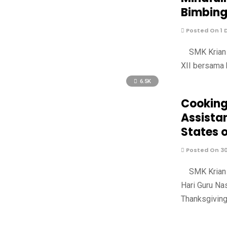
Bimbing
Posted On 1 
SMK Krian 2
XII bersama 
6.5K
Cooking
Assistan
States 
Posted On 3
SMK Krian 2
Hari Guru Na
Thanksgiving