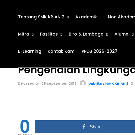
Tentang SMK KRIAN 2
Akademik
Non Akadem
Mitra
Fasilitas
Biro & Lembaga
Alumni
E-Learning
Kontak Kami
PPDB 2026-2027
KEGIATAN SEKOLAH
673
Pengenalan Lingkunga
Posted On 25 September 2018
publikasi SMK KRIAN 2
0
Share