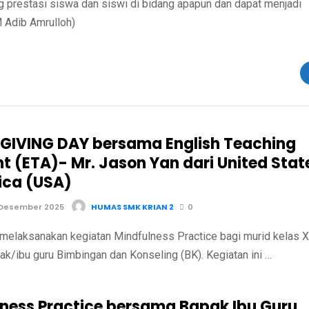
 prestasi siswa dan siswi di bidang apapun dan dapat menjadi
 Adib Amrulloh)
IVING DAY bersama English Teaching
nt (ETA)- Mr. Jason Yan dari United Stat
ica (USA)
 Desember 2025
HUMAS SMK KRIAN 2
0
melaksanakan kegiatan Mindfulness Practice bagi murid kelas X
k/ibu guru Bimbingan dan Konseling (BK). Kegiatan ini …
lness Practice bersama Bapak Ibu Guru