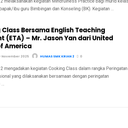
 melaksanakan kegiatan Mindfulness Practice bagi murid kela
bapak/ibu guru Bimbingan dan Konseling (BK). Kegiatan …
 Class Bersama English Teaching
t (ETA) – Mr. Jason Yan dari United
of America
0 November 2025
HUMAS SMK KRIAN 2
0
 mengadakan kegiatan Cooking Class dalam rangka Peringatan
sional yang dilaksanakan bersamaan dengan peringatan
 …