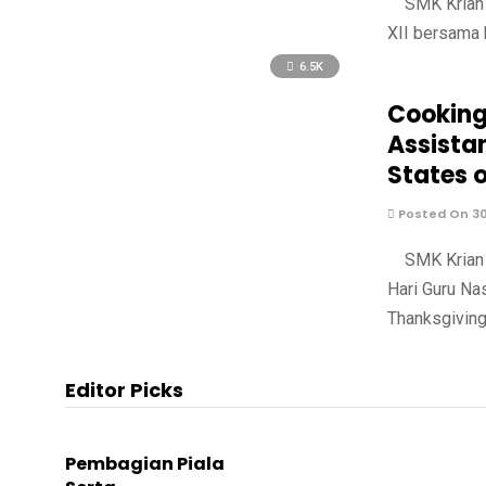
SMK Krian 2
XII bersama 
6.5K
Cooking
Assistan
States 
Posted On 3
SMK Krian 2
Hari Guru Na
Thanksgiving
Editor Picks
Pembagian Piala