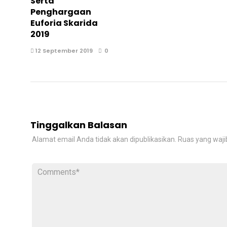
Serta
Penghargaan
Euforia Skarida
2019
12 September 2019
0
Tinggalkan Balasan
Alamat email Anda tidak akan dipublikasikan.
Ruas yang waji