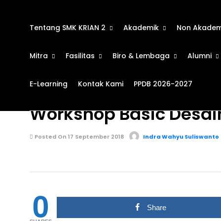
Tentang SMK KRIAN 2
Akademik
Non Akadem
Mitra
Fasilitas
Biro & Lembaga
Alumni
E-Learning
Kontak Kami
PPDB 2026-2027
KEGIATAN SEKOLAH
685
Workshop Basic Desai
Posted On 17 September 2018
Indra Wahyu Suliswanto
0
Share