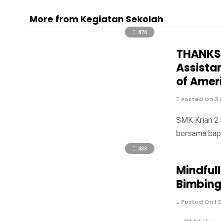
More from Kegiatan Sekolah
870
THANKSG
Assista
of Amer
Posted On 3
SMK Krian 2 
bersama bapa
433
Mindful
Bimbing
Posted On 1 