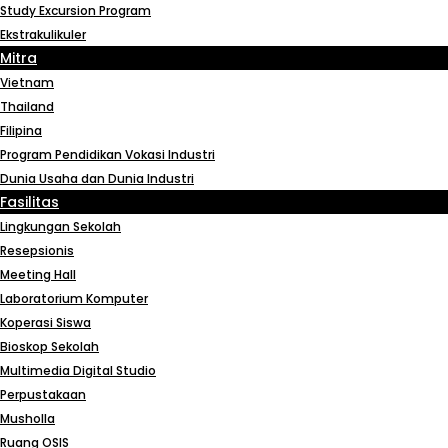
Study Excursion Program
Ekstrakulikuler
Mitra
Vietnam
Thailand
Filipina
Program Pendidikan Vokasi Industri
Dunia Usaha dan Dunia Industri
Fasilitas
Lingkungan Sekolah
Resepsionis
Meeting Hall
Laboratorium Komputer
Koperasi Siswa
Bioskop Sekolah
Multimedia Digital Studio
Perpustakaan
Musholla
Ruang OSIS