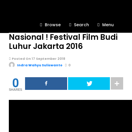
KEGIATAN SEKOLAH
565
Browse
Search
Menu
SMK KRIAN 2 Juara 2
Nasional ! Festival Film Budi
Luhur Jakarta 2016
Posted On 17 September 2018
Indra Wahyu Suliswanto
0
0
SHARES