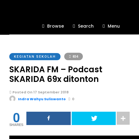
Browse
Search
Menu
KEGIATAN SEKOLAH
834
SKARIDA FM – Podcast
SKARIDA 69x ditonton
Posted On 17 September 2018
Indra Wahyu Suliswanto
0
0
SHARES