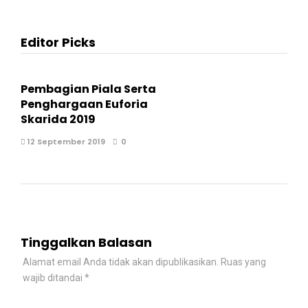
Editor Picks
Pembagian Piala Serta
Penghargaan Euforia
Skarida 2019
12 September 2019
0
Tinggalkan Balasan
Alamat email Anda tidak akan dipublikasikan.
Ruas yang
wajib ditandai
*