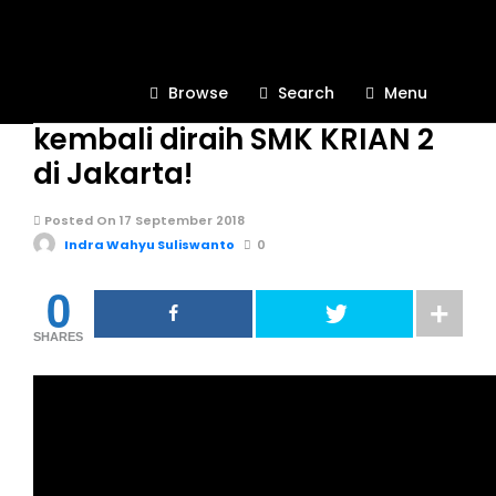
KEGIATAN SEKOLAH
565
Browse
Search
Menu
Predikat Juara 3 Nasional
kembali diraih SMK KRIAN 2
di Jakarta!
Posted On 17 September 2018
Indra Wahyu Suliswanto
0
0
SHARES