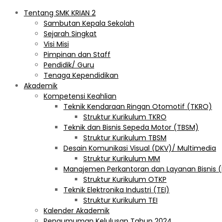
Tentang SMK KRIAN 2
Sambutan Kepala Sekolah
Sejarah Singkat
Visi Misi
Pimpinan dan Staff
Pendidik/ Guru
Tenaga Kependidikan
Akademik
Kompetensi Keahlian
Teknik Kendaraan Ringan Otomotif (TKRO)
Struktur Kurikulum TKRO
Teknik dan Bisnis Sepeda Motor (TBSM)
Struktur Kurikulum TBSM
Desain Komunikasi Visual (DKV)/ Multimedia
Struktur Kurikulum MM
Manajemen Perkantoran dan Layanan Bisnis 
Struktur Kurikulum OTKP
Teknik Elektronika Industri (TEI)
Struktur Kurikulum TEI
Kalender Akademik
Pengumuman Kelulusan Tahun 2024