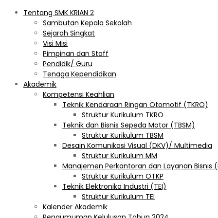
Tentang SMK KRIAN 2
Sambutan Kepala Sekolah
Sejarah Singkat
Visi Misi
Pimpinan dan Staff
Pendidik/ Guru
Tenaga Kependidikan
Akademik
Kompetensi Keahlian
Teknik Kendaraan Ringan Otomotif (TKRO)
Struktur Kurikulum TKRO
Teknik dan Bisnis Sepeda Motor (TBSM)
Struktur Kurikulum TBSM
Desain Komunikasi Visual (DKV)/ Multimedia
Struktur Kurikulum MM
Manajemen Perkantoran dan Layanan Bisnis 
Struktur Kurikulum OTKP
Teknik Elektronika Industri (TEI)
Struktur Kurikulum TEI
Kalender Akademik
Pengumuman Kelulusan Tahun 2024