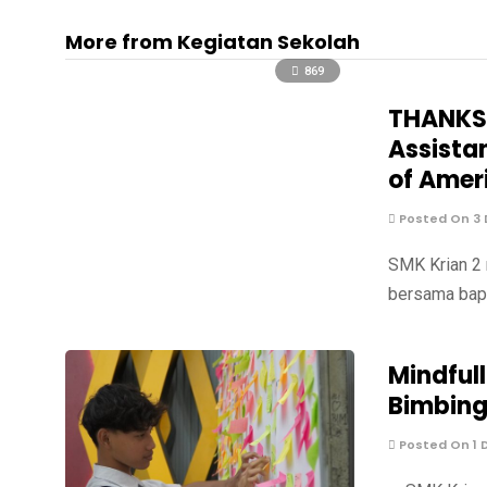
More from Kegiatan Sekolah
869
THANKSG
Assista
of Amer
Posted On 3
SMK Krian 2 
bersama bapa
Mindful
Bimbing
Posted On 1 