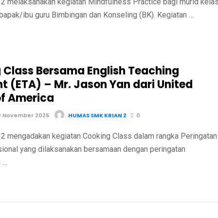
 melaksanakan kegiatan Mindfulness Practice bagi murid kela
bapak/ibu guru Bimbingan dan Konseling (BK). Kegiatan …
 Class Bersama English Teaching
t (ETA) – Mr. Jason Yan dari United
of America
0 November 2025
HUMAS SMK KRIAN 2
0
 mengadakan kegiatan Cooking Class dalam rangka Peringatan
sional yang dilaksanakan bersamaan dengan peringatan
 …