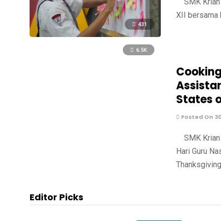
SMK Krian 2
XII bersama 
431
6.5K
Cooking
Assistan
States 
Posted On 3
SMK Krian 2
Hari Guru Na
Thanksgiving
Editor Picks