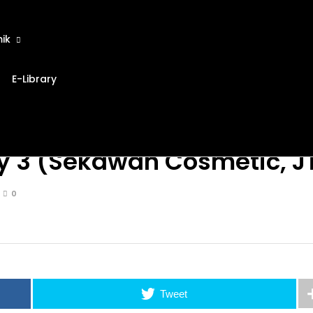
ik
E-Library
y 3 (Sekawan Cosmetic, J
0
Tweet