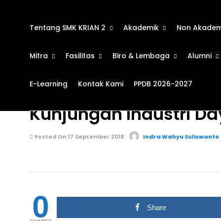
Tentang SMK KRIAN 2
Akademik
Non Akadem
Mitra
Fasilitas
Biro & Lembaga
Alumni
E-Learning
Kontak Kami
PPDB 2026-2027
KEGIATAN SEKOLAH
671
Kunjungan Industri Da
Posted On 17 September 2018
Indra Wahyu Suliswanto
0
Share