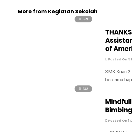
More from Kegiatan Sekolah
869
THANKSG
Assista
of Amer
Posted On 3
SMK Krian 2 
bersama bapa
432
Mindful
Bimbing
Posted On 1 