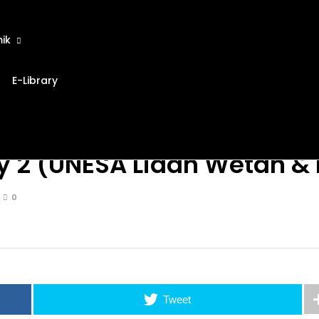
ik
E-Library
y 2 (UNESA Lidah Wetan & 
0
Tweet