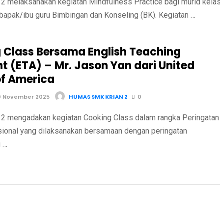
 melaksanakan kegiatan Mindfulness Practice bagi murid kela
bapak/ibu guru Bimbingan dan Konseling (BK). Kegiatan …
 Class Bersama English Teaching
t (ETA) – Mr. Jason Yan dari United
of America
0 November 2025
HUMAS SMK KRIAN 2
0
 mengadakan kegiatan Cooking Class dalam rangka Peringatan
sional yang dilaksanakan bersamaan dengan peringatan
 …