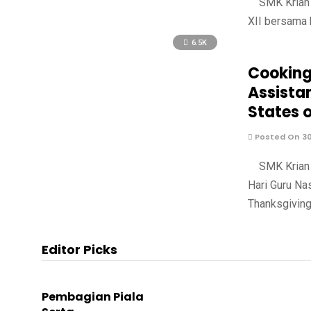
SMK Krian 2
XII bersama 
6.5K
Cooking
Assistan
States 
Posted On 3
SMK Krian 2
Hari Guru Na
Thanksgiving
Editor Picks
Pembagian Piala