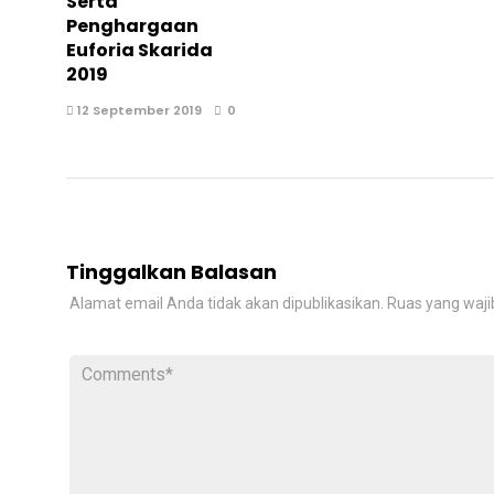
Serta
Penghargaan
Euforia Skarida
2019
12 September 2019
0
Tinggalkan Balasan
Alamat email Anda tidak akan dipublikasikan.
Ruas yang waji