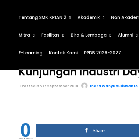
Tentang SMK KRIAN 2
Akademik
Non Akadem
Mitra
Fasilitas
Biro & Lembaga
Alumni
E-Learning
Kontak Kami
PPDB 2026-2027
KEGIATAN SEKOLAH
666
Kunjungan Industri Da
Posted On 17 September 2018
Indra Wahyu Suliswanto
0
Share