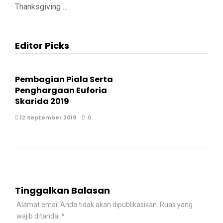
Thanksgiving …
Editor Picks
Pembagian Piala Serta
Penghargaan Euforia
Skarida 2019
12 September 2019
0
Tinggalkan Balasan
Alamat email Anda tidak akan dipublikasikan.
Ruas yang
wajib ditandai
*