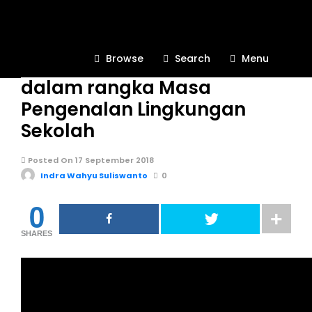
KEGIATAN SEKOLAH
542
Browse
Search
Menu
Jalan Sehat SMK Krian 2
dalam rangka Masa
Pengenalan Lingkungan
Sekolah
Posted On 17 September 2018
Indra Wahyu Suliswanto
0
0
SHARES