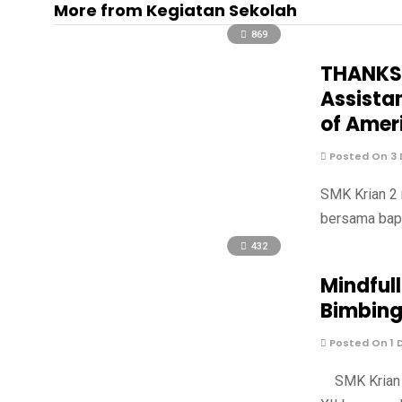
More from Kegiatan Sekolah
869
THANKSG
Assista
of Amer
Posted On 3
SMK Krian 2 
bersama bapa
432
Mindful
Bimbing
Posted On 1 
SMK Krian 2