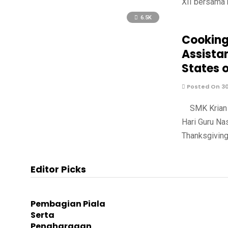
XII bersama 
6.5K
Cooking
Assistan
States 
Posted On 3
SMK Krian 2
Hari Guru Na
Thanksgiving
Editor Picks
Pembagian Piala
Serta
Penghargaan