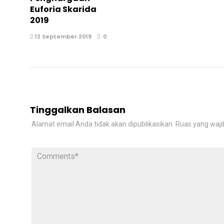
Euforia Skarida
2019
12 September 2019
0
Tinggalkan Balasan
Alamat email Anda tidak akan dipublikasikan.
Ruas yang waji