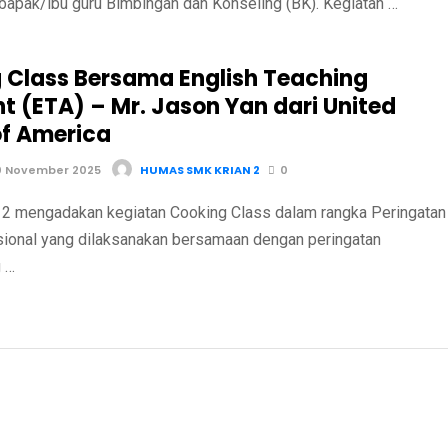
bapak/ibu guru Bimbingan dan Konseling (BK). Kegiatan …
 Class Bersama English Teaching
t (ETA) – Mr. Jason Yan dari United
of America
0 November 2025
HUMAS SMK KRIAN 2
0
 mengadakan kegiatan Cooking Class dalam rangka Peringatan
sional yang dilaksanakan bersamaan dengan peringatan
 …