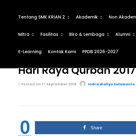
Tentang SMK KRIAN 2
Akademik
Non Akadem
Mitra
Fasilitas
Biro & Lembaga
Alumni
E-Learning
Kontak Kami
PPDB 2026-2027
KEGIATAN SEKOLAH
630
Hari Raya Qurban 2017
Posted On 17 September 2018
Indra Wahyu Suliswanto
0
Share