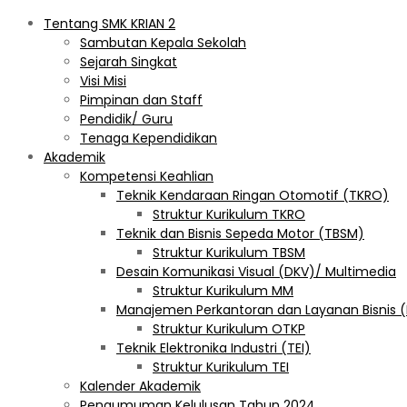
Tentang SMK KRIAN 2
Sambutan Kepala Sekolah
Sejarah Singkat
Visi Misi
Pimpinan dan Staff
Pendidik/ Guru
Tenaga Kependidikan
Akademik
Kompetensi Keahlian
Teknik Kendaraan Ringan Otomotif (TKRO)
Struktur Kurikulum TKRO
Teknik dan Bisnis Sepeda Motor (TBSM)
Struktur Kurikulum TBSM
Desain Komunikasi Visual (DKV)/ Multimedia
Struktur Kurikulum MM
Manajemen Perkantoran dan Layanan Bisnis 
Struktur Kurikulum OTKP
Teknik Elektronika Industri (TEI)
Struktur Kurikulum TEI
Kalender Akademik
Pengumuman Kelulusan Tahun 2024