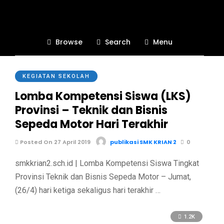
#JawaTimur
Browse
Search
Menu
1.2K
KEGIATAN SEKOLAH
Lomba Kompetensi Siswa (LKS)
Provinsi – Teknik dan Bisnis
Sepeda Motor Hari Terakhir
Posted On 27 April 2019
publikasi SMK KRIAN 2
0
smkkrian2.sch.id | Lomba Kompetensi Siswa Tingkat
Provinsi Teknik dan Bisnis Sepeda Motor – Jumat,
(26/4) hari ketiga sekaligus hari terakhir …
1.2K