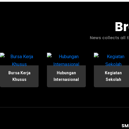
B
News collects all 
Bursa Kerja
Hubungan
Kegiatan
Khusus
Internasional
Sekolah
SM