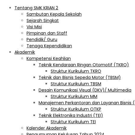
Tentang SMK KRIAN 2
Sambutan Kepala Sekolah
Sejarah Singkat
Visi Misi
Pimpinan dan Staff
Pendidik/ Guru
Tenaga Kependidikan
Akademik
Kompetensi Keahlian
Teknik Kendaraan Ringan Otomotif (TKRO)
Struktur Kurikulum TKRO
Teknik dan Bisnis Sepeda Motor (TBSM)
Struktur Kurikulum TBSM
Desain Komunikasi Visual (DKV)/ Multimedia
Struktur Kurikulum MM
Manajemen Perkantoran dan Layanan Bisnis 
Struktur Kurikulum OTKP
Teknik Elektronika Industri (TEI)
Struktur Kurikulum TEI
Kalender Akademik
Pengumuman Kelulusan Tahun 2024