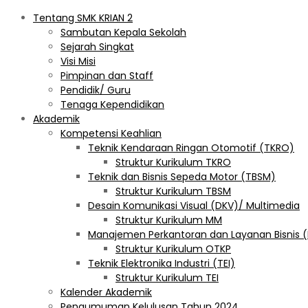
Tentang SMK KRIAN 2
Sambutan Kepala Sekolah
Sejarah Singkat
Visi Misi
Pimpinan dan Staff
Pendidik/ Guru
Tenaga Kependidikan
Akademik
Kompetensi Keahlian
Teknik Kendaraan Ringan Otomotif (TKRO)
Struktur Kurikulum TKRO
Teknik dan Bisnis Sepeda Motor (TBSM)
Struktur Kurikulum TBSM
Desain Komunikasi Visual (DKV)/ Multimedia
Struktur Kurikulum MM
Manajemen Perkantoran dan Layanan Bisnis 
Struktur Kurikulum OTKP
Teknik Elektronika Industri (TEI)
Struktur Kurikulum TEI
Kalender Akademik
Pengumuman Kelulusan Tahun 2024