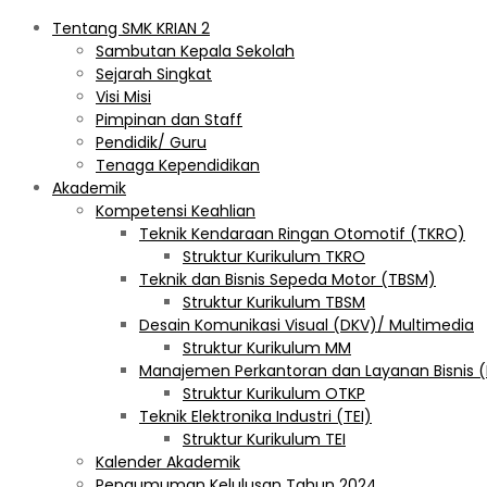
Tentang SMK KRIAN 2
Sambutan Kepala Sekolah
Sejarah Singkat
Visi Misi
Pimpinan dan Staff
Pendidik/ Guru
Tenaga Kependidikan
Akademik
Kompetensi Keahlian
Teknik Kendaraan Ringan Otomotif (TKRO)
Struktur Kurikulum TKRO
Teknik dan Bisnis Sepeda Motor (TBSM)
Struktur Kurikulum TBSM
Desain Komunikasi Visual (DKV)/ Multimedia
Struktur Kurikulum MM
Manajemen Perkantoran dan Layanan Bisnis 
Struktur Kurikulum OTKP
Teknik Elektronika Industri (TEI)
Struktur Kurikulum TEI
Kalender Akademik
Pengumuman Kelulusan Tahun 2024