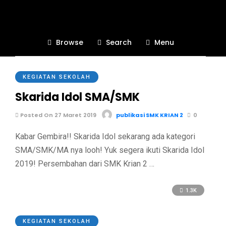
#infomoker
Browse
Search
Menu
1.1K
KEGIATAN SEKOLAH
Skarida Idol SMA/SMK
Posted On 27 Maret 2019
publikasi SMK KRIAN 2
0
Kabar Gembira!! Skarida Idol sekarang ada kategori
SMA/SMK/MA nya looh! Yuk segera ikuti Skarida Idol
2019! Persembahan dari SMK Krian 2 …
1.3K
KEGIATAN SEKOLAH