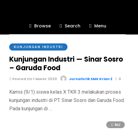
Gresik
Browse
Search
Menu
793
KUNJUNGAN INDUSTRI
Kunjungan Industri — Sinar Sosro
– Garuda Food
Posted On 1 Maret 2020
Jurnalistik SMK Krian 2
0
Kamis (9/1) siswa kelas X TKR 3 melakukan proses
kunjungan industri di PT. Sinar Sosro dan Garuda Food.
Pada kunjungan di …
862