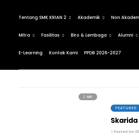
Tentang SMK KRIAN 2
Akademik
Non Akadem
Mitra
Fasilitas
Biro & Lembaga
Alumni
E-Learning
Kontak Kami
PPDB 2026-2027
AIO
681
FEATURED
Skarida 
Posted On 20