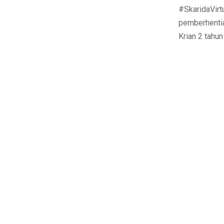
#SkaridaVirt
pemberhentia
Krian 2 tahun