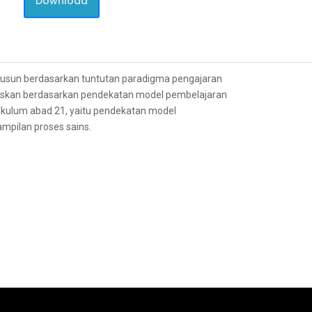
Download
disusun berdasarkan tuntutan paradigma pengajaran
raskan berdasarkan pendekatan model pembelajaran
ikulum abad 21, yaitu pendekatan model
mpilan proses sains.