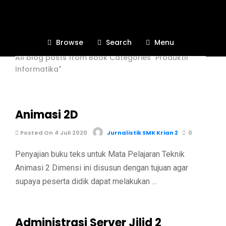
Book Categories "Produktif
Informatika"
Browse
Search
Menu
All blog posts from Book Categories "Produktif
Informatika"
Animasi 2D
Posted On 4 Juli 2020
Jurnalistik SMK Krian 2
0
Penyajian buku teks untuk Mata Pelajaran Teknik
Animasi 2 Dimensi ini disusun dengan tujuan agar
supaya peserta didik dapat melakukan …
Administrasi Server Jilid 2